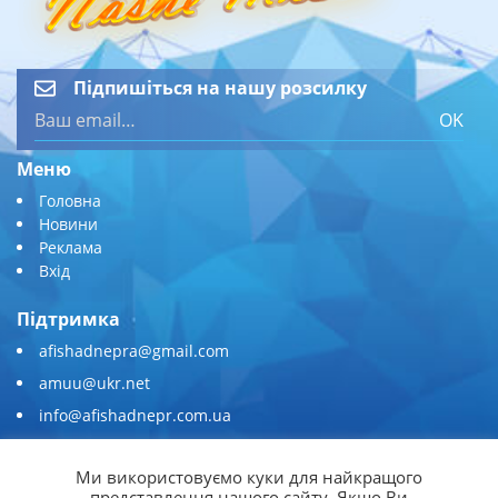
Підпишіться на нашу розсилку
OK
Меню
Головна
Новини
Реклама
Вхід
Підтримка
afishadnepra@gmail.com
amuu@ukr.net
info@afishadnepr.com.ua
+380 (67) 567-45-51
Ми використовуємо куки для найкращого
Приєднуйтесь
представлення нашого сайту. Якщо Ви