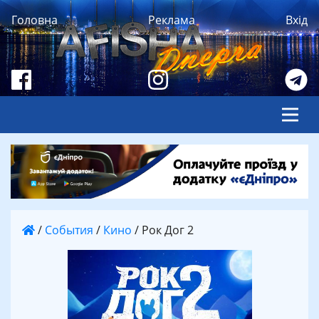
Головна
Реклама
Вхід
/
События
/
Кино
/
Рок Дог 2