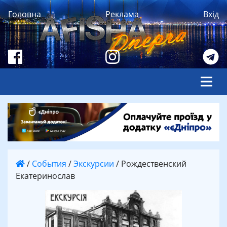
Головна
Реклама
Вхід
/
События
/
Экскурсии
/
Рождественский
Екатеринослав