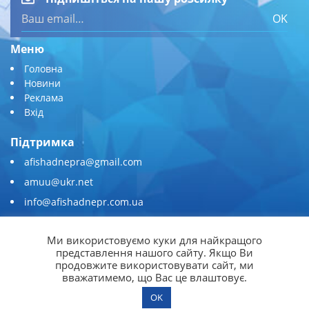
OK
Меню
Головна
Новини
Реклама
Вхід
Підтримка
afishadnepra@gmail.com
amuu@ukr.net
info@afishadnepr.com.ua
+380 (67) 567-45-51
Ми використовуємо куки для найкращого
Приєднуйтесь
представлення нашого сайту. Якщо Ви
продовжите використовувати сайт, ми
вважатимемо, що Вас це влаштовує.
OK
© 2026
Афіша Дніпра