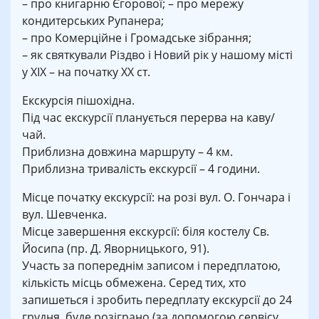
– про книгарню Єгорової; – про мережу
кондитерських Рупанера;
– про Комерційне і Громадське зібрання;
– як святкували Різдво і Новий рік у нашому місті
у XIX – на початку XX ст.
Екскурсія пішохідна.
Під час екскурсії планується перерва на каву/
чай.
Приблизна довжина маршруту – 4 км.
Приблизна тривалість екскурсії – 4 години.
Місце початку екскурсії: на розі вул. О. Гончара і
вул. Шевченка.
Місце завершення екскурсії: біля костелу Св.
Йосипа (пр. Д. Яворницького, 91).
Участь за попереднім записом і передплатою,
кількість місць обмежена. Серед тих, хто
запишеться і зробить передплату екскурсії до 24
грудня, буде розіграно (за допомогою сервісу