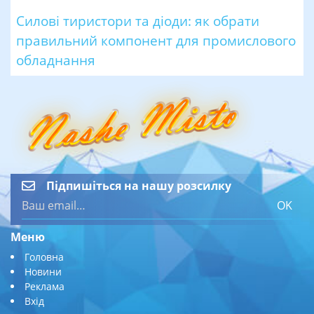
Силові тиристори та діоди: як обрати
правильний компонент для промислового
обладнання
Підпишіться на нашу розсилку
OK
Меню
Головна
Новини
Реклама
Вхід