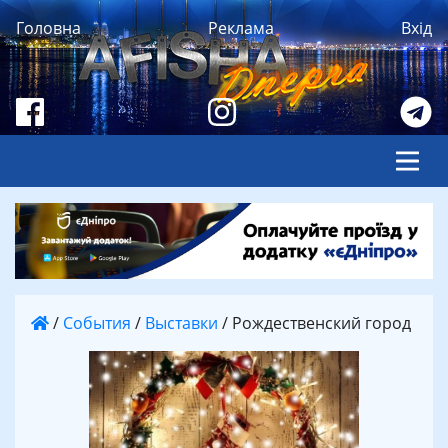
Головна
Реклама
Вхід
/
События
/
Выставки
/
Рождественский город