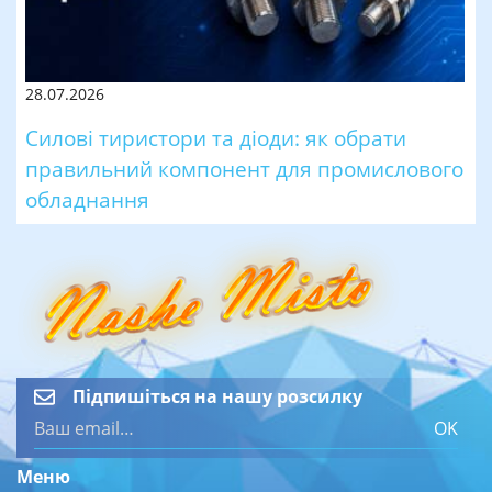
28.07.2026
Силові тиристори та діоди: як обрати
правильний компонент для промислового
обладнання
Підпишіться на нашу розсилку
OK
Меню