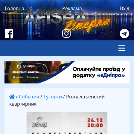
Головна
Реклама
Вхід
/
События
/
Тусовки
/
Рождественский
квартирник