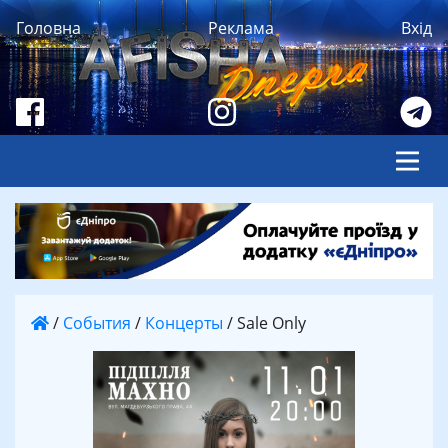
Головна
Реклама
Вхід
/
События
/
Концерты
/
Sale Only