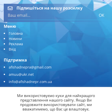
Підпишіться на нашу розсилку
OK
Меню
Головна
Новини
Реклама
Вхід
Підтримка
afishadnepra@gmail.com
amuu@ukr.net
info@afishadnepr.com.ua
+380 (67) 567-45-51
Ми використовуємо куки для найкращого
Приєднуйтесь
представлення нашого сайту. Якщо Ви
продовжите використовувати сайт, ми
вважатимемо, що Вас це влаштовує.