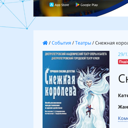
/
События
/
Театры
/
Снежная коро
29/1
Поді
С
Кате
Жан
Коме