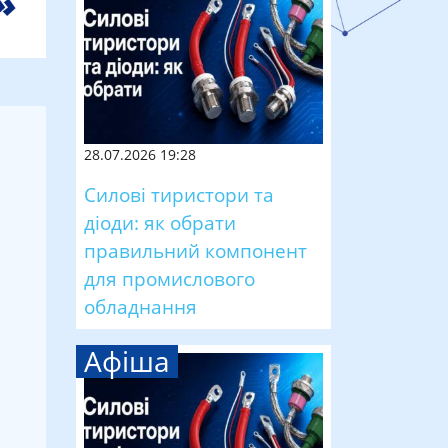
28.07.2026 19:28
Силові тиристори та
діоди: як обрати
правильний компонент
для промислового
обладнання
Афіша