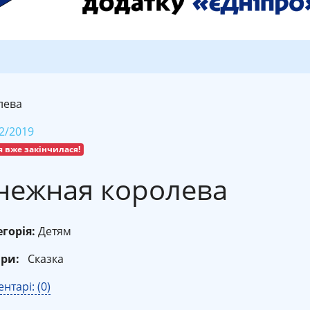
лева
2/2019
я вже закінчилася!
нежная королева
горія:
Детям
ри:
Сказка
нтарі: (0)