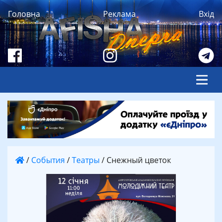
Головна
Реклама
Вхід
/
События
/
Театры
/
Снежный цветок