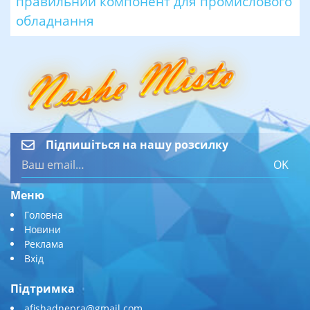
правильний компонент для промислового
обладнання
Підпишіться на нашу розсилку
OK
Меню
Головна
Новини
Реклама
Вхід
Підтримка
afishadnepra@gmail.com