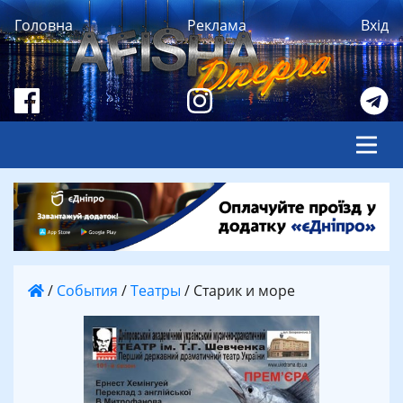
Головна
Реклама
Вхід
/
События
/
Театры
/
Старик и море