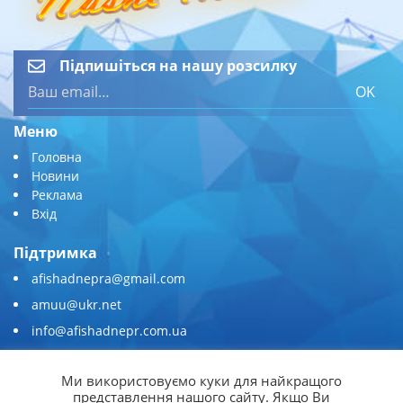
Підпишіться на нашу розсилку
OK
Меню
Головна
Новини
Реклама
Вхід
Підтримка
afishadnepra@gmail.com
amuu@ukr.net
info@afishadnepr.com.ua
+380 (67) 567-45-51
Ми використовуємо куки для найкращого
Приєднуйтесь
представлення нашого сайту. Якщо Ви