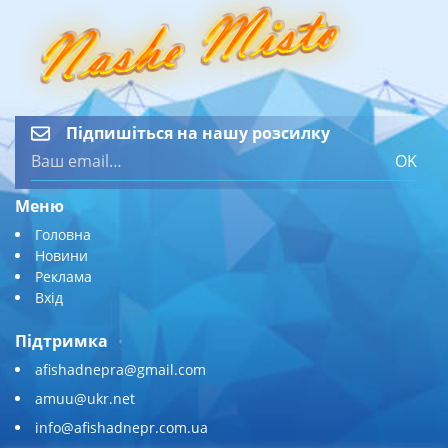
Підпишіться на нашу розсилку
OK
Меню
Головна
Новини
Реклама
Вхід
Підтримка
afishadnepra@gmail.com
amuu@ukr.net
info@afishadnepr.com.ua