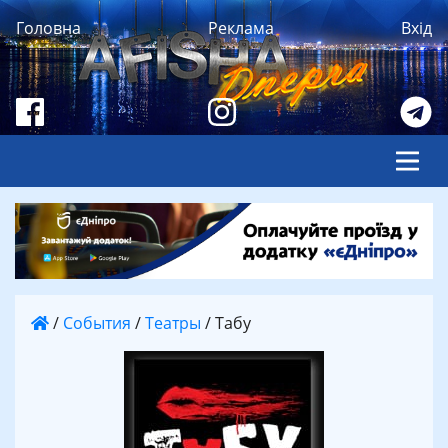
Головна
Реклама
Вхід
/
События
/
Театры
/
Табу