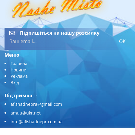
Підпишіться на нашу розсилку
OK
Меню
Головна
Новини
Реклама
Вхід
Підтримка
afishadnepra@gmail.com
amuu@ukr.net
info@afishadnepr.com.ua
+380 (67) 567-45-51