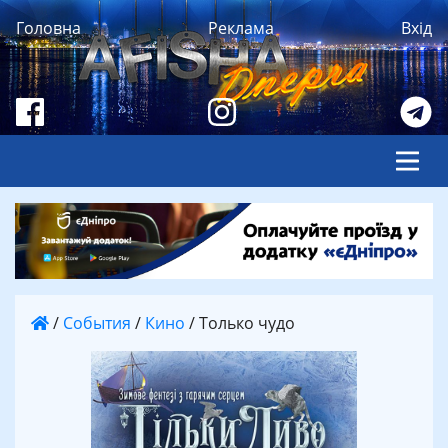
Головна
Реклама
Вхід
/
События
/
Кино
/
Только чудо