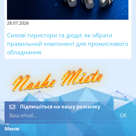
28.07.2026
Силові тиристори та діоди: як обрати
правильний компонент для промислового
обладнання
Підпишіться на нашу розсилку
OK
Меню