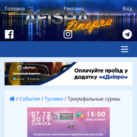
Головна
Реклама
Вхід
/
События
/
Тусовки
/
Триумфальные сурмы