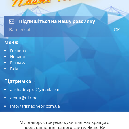
Підпишіться на нашу розсилку
OK
Меню
Головна
Новини
Реклама
Вхід
Підтримка
afishadnepra@gmail.com
amuu@ukr.net
info@afishadnepr.com.ua
+380 (67) 567-45-51
Ми використовуємо куки для найкращого
Приєднуйтесь
представлення нашого сайту. Якщо Ви