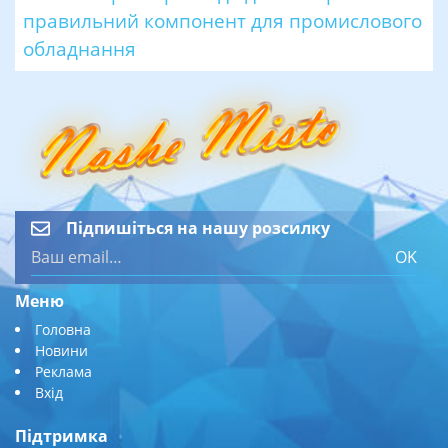
правильний компонент для промислового
обладнання
Підпишіться на нашу розсилку
OK
Меню
Головна
Новини
Реклама
Вхід
Підтримка