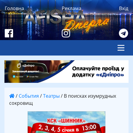
Головна
Реклама
Вхід
/
События
/
Театры
/
В поисках изумрудных
сокровищ