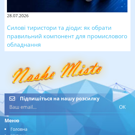
28.07.2026
Силові тиристори та діоди: як обрати
правильний компонент для промислового
обладнання
Підпишіться на нашу розсилку
OK
Меню
Головна