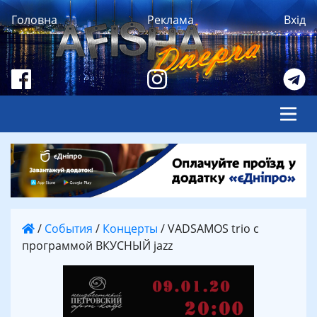
Головна
Реклама
Вхід
/
События
/
Концерты
/
VADSAMOS trio с
программой ВКУСНЫЙ jazz