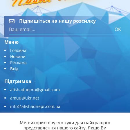
Підпишіться на нашу розсилку
OK
Меню
Головна
Новини
Реклама
Вхід
Підтримка
afishadnepra@gmail.com
amuu@ukr.net
info@afishadnepr.com.ua
+380 (67) 567-45-51
Ми використовуємо куки для найкращого
Приєднуйтесь
представлення нашого сайту. Якщо Ви