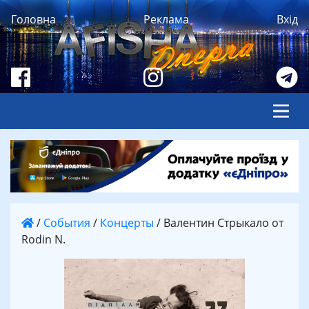
Головна
Реклама
Вхід
/
События
/
Концерты
/
Валентин Стрыкало от
Rodin N.