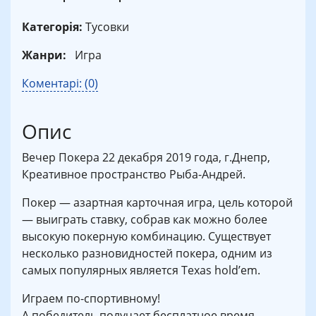
Категорія:
Тусовки
Жанри:
Игра
Коментарі: (0)
Опис
Вечер Покера 22 декабря 2019 года, г.Днепр,
Креативное пространство Рыба-Андрей.
Покер — азартная карточная игра, цель которой
— выиграть ставку, собрав как можно более
высокую покерную комбинацию. Существует
несколько разновидностей покера, одним из
самых популярных является Texas hold’em.
Играем по-спортивному!
А победитель получает бесплатное время