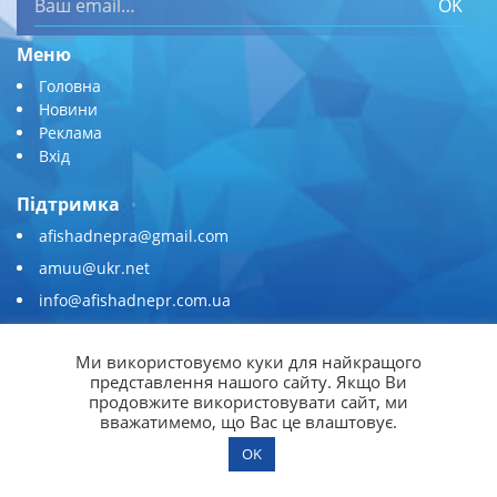
OK
Меню
Головна
Новини
Реклама
Вхід
Підтримка
afishadnepra@gmail.com
amuu@ukr.net
info@afishadnepr.com.ua
+380 (67) 567-45-51
Ми використовуємо куки для найкращого
Приєднуйтесь
представлення нашого сайту. Якщо Ви
продовжите використовувати сайт, ми
вважатимемо, що Вас це влаштовує.
OK
© 2026
Афіша Дніпра