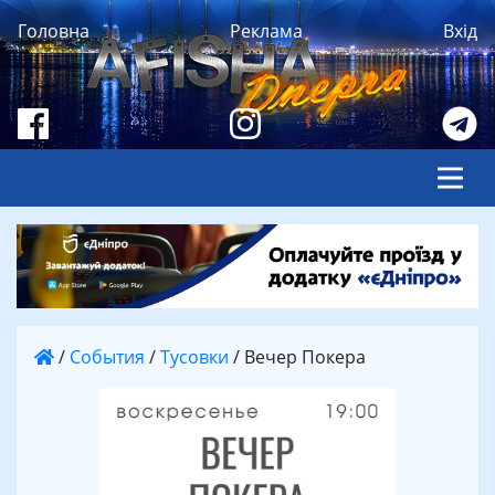
Головна
Реклама
Вхід
/
События
/
Тусовки
/
Вечер Покера