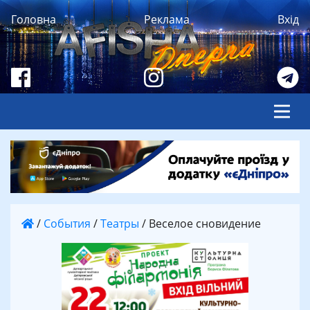
Головна
Реклама
Вхід
/
События
/
Театры
/
Веселое сновидение