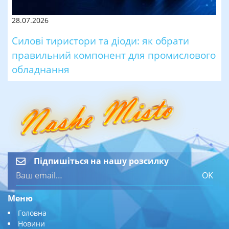
28.07.2026
Силові тиристори та діоди: як обрати
правильний компонент для промислового
обладнання
Підпишіться на нашу розсилку
OK
Меню
Головна
Новини