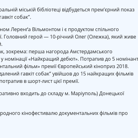
ральній міській бібліотеці відбудеться прем’єрний показ
авкіт собак”.
ном Леренґа Вільмонтом і є продуктом спільного
ії. Головний герой — 10-річний Олег (Олежка), який живе
.
нак, зокрема: перша нагорода Амстердамського
у номінації «Найкращий дебют». Потрапив до 5 номінант
тальний фільм» премії Європейський кіноприз 2018.
ддалений гавкіт собак” увійшов до 15 найкращих фільмів
 потрапив в шорт-лист цієї премії.
тративно входить до складу м. Маріуполь) Донецької
ародного кінофестивалю документальних фільмів про