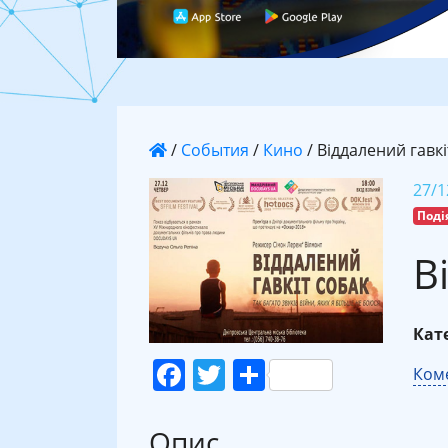
/
События
/
Кино
/
Віддалений гавкі
27/1
Поді
В
Кате
Facebook
Twitter
Поділитися
Коме
Опис