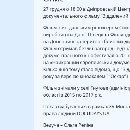
27 грудня о 18:00 в Дніпровській Цент
документального фільму “Віддалений г
Фільм знят данським режисером Сімо
виробництва Данії, Швеції та Фінлянд
на Донеччині на території бойових дій
Фільм отримав безліч нагород і відз
документального кінофестивалю 2017 
на «Найкращий європейський докумен
Кілька днів тому стало відомо, що “Ві
року за версією кіноакадемії “Оскар” і
Фільм знімали у селі Гнутове (адмініс
області з 2015 по 2017 рік.
Показ відбувається в рамках XV Міжн
права людини DOCUDAYS UA.
Ведуча – Ольга Репіна.