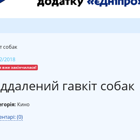
т собак
2/2018
я вже закінчилася!
іддалений гавкіт собак
горія:
Кино
нтарі: (0)