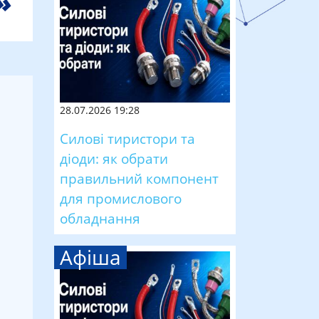
28.07.2026 19:28
Силові тиристори та
діоди: як обрати
правильний компонент
для промислового
обладнання
Афіша