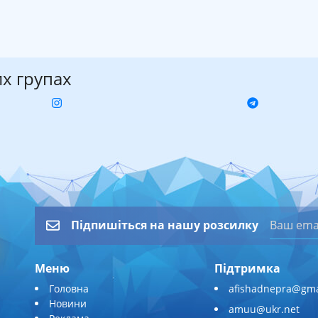
их групах
Підпишіться на нашу розсилку
Меню
Підтримка
Головна
afishadnepra@gma
Новини
amuu@ukr.net