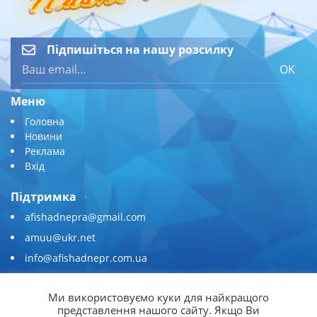
Підпишіться на нашу розсилку
OK
Меню
Головна
Новини
Реклама
Вхід
Підтримка
afishadnepra@gmail.com
amuu@ukr.net
info@afishadnepr.com.ua
+380 (67) 567-45-51
Ми використовуємо куки для найкращого
Приєднуйтесь
представлення нашого сайту. Якщо Ви