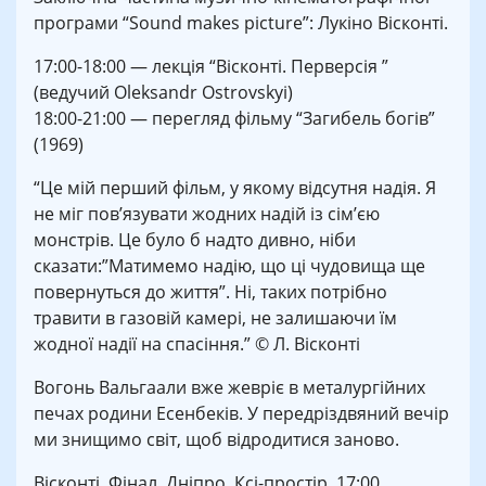
програми “Sound makes picture”: Лукіно Вісконті.
17:00-18:00 — лекція “Вісконті. Перверсія ”
(ведучий Oleksandr Ostrovskyi)
18:00-21:00 — перегляд фільму “Загибель богів”
(1969)
“Це мій перший фільм, у якому відсутня надія. Я
не міг пов’язувати жодних надій із сім’єю
монстрів. Це було б надто дивно, ніби
сказати:”Матимемо надію, що ці чудовища ще
повернуться до життя”. Ні, таких потрібно
травити в газовій камері, не залишаючи їм
жодної надії на спасіння.” © Л. Вісконті
Вогонь Вальгаали вже жевріє в металургійних
печах родини Есенбеків. У передріздвяний вечір
ми знищимо світ, щоб відродитися заново.
Вісконті. Фінал. Дніпро. Ксі-простір. 17:00.