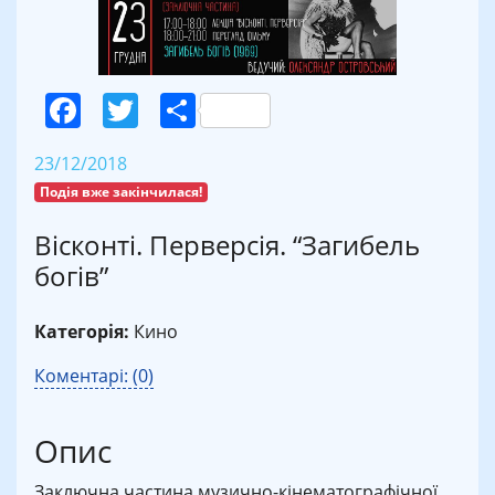
Facebook
Twitter
Поділитися
23/12/2018
Подія вже закінчилася!
Вісконті. Перверсія. “Загибель
богів”
Категорія:
Кино
Коментарі: (0)
Опис
Заключна частина музично-кінематографічної