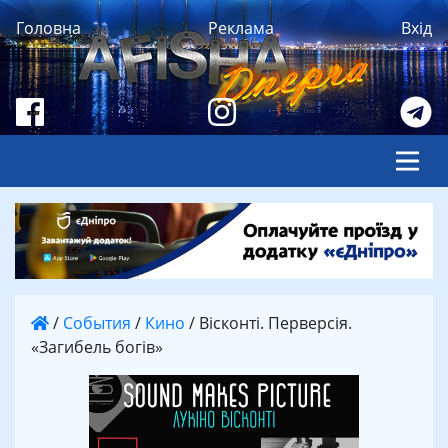
Головна
Реклама
Вхід
/
События
/
Кино
/
Вісконті. Перверсія.
«Загибель богів»