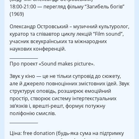
18:00-21:00 — перегляд фільму “Загибель богів”
(1969)
Олександр Островський – музичний культуролог,
куратор та співавтор циклу лекцій “Film sound”,
учасник всеукраїнських та міжнародних
наукових конференцій.
_____________
Про проект «Sound makes picture».
Звук у кіно — це не тільки супровід до сюжету,
але й джерело повноцінних змістовних ідей. Звук
структурує оповідь, розширює емоційний
простір, створює систему інтертекстуальних
зв’язків і, врешті-решт, формує потужну
поліфонію смислів.
_____________
Ціна: free donation (будь-яка сума на підтримку