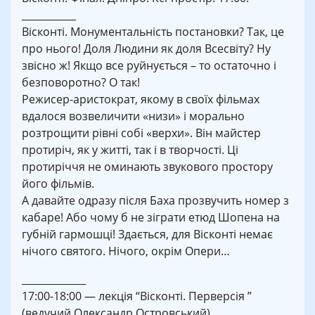
___________
Вісконті. Монументальність постановки? Так, це
про нього! Доля Людини як доля Всесвіту? Ну
звісно ж! Якщо все руйнується – то остаточно і
безповоротно? О так!
Режисер-аристократ, якому в своїх фільмах
вдалося возвеличити «низи» і морально
розтрощити рівні собі «верхи». Він майстер
протиріч, як у житті, так і в творчості. Ці
протиріччя не оминають звукового простору
його фільмів.
А давайте одразу після Баха прозвучить номер з
кабаре! Або чому б не зіграти етюд Шопена на
губній гармошці! Здається, для Вісконті немає
нічого святого. Нічого, окрім Опери…
_____________
17:00-18:00 — лекція “Вісконті. Перверсія ”
(ведучий Олександр Островський)