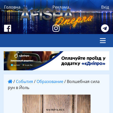
Головна
Реклама
Вхід
/
События
/
Образование
/
Волшебная сила
рун в Йоль