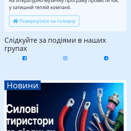
на літературно-музичну програму провести час
у затишній теплій компанії.
Повернутися на головну
Слідкуйте за подіями в наших
групах
Новини