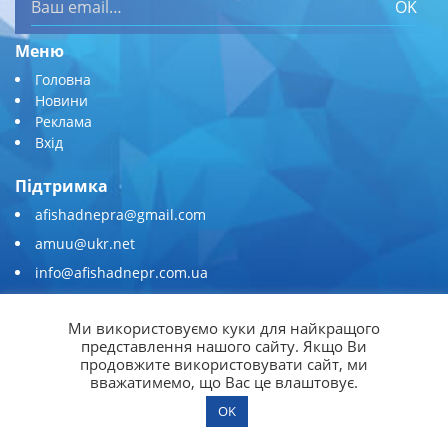
OK
Меню
Головна
Новини
Реклама
Вхід
Підтримка
afishadnepra@gmail.com
amuu@ukr.net
info@afishadnepr.com.ua
+380 (67) 567-45-51
Ми використовуємо куки для найкращого
Приєднуйтесь
представлення нашого сайту. Якщо Ви
продовжите використовувати сайт, ми
вважатимемо, що Вас це влаштовує.
OK
© 2026
Афіша Дніпра