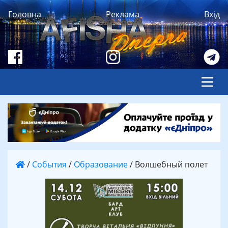
Головна
Реклама
Вхід
/
События
/
Образование
/
Волшебный полет