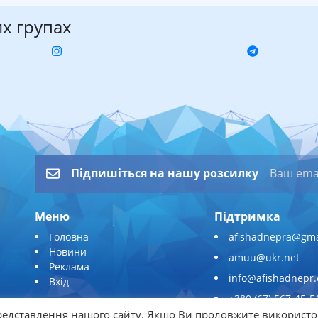
их групах
Підпишіться на нашу розсилку
Меню
Підтримка
Головна
afishadnepra@gma
Новини
amuu@ukr.net
Реклама
info@afishadnepr
Вхід
+380 (67) 567-45-5
едставлення нашого сайту. Якщо Ви продовжите використо