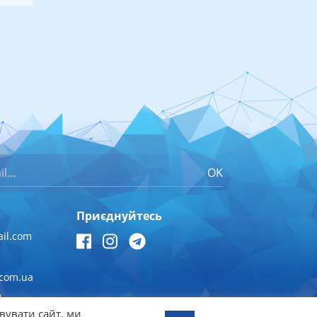
OK
Приєднуйтесь
il.com
.com.ua
1
вувати сайт, ми