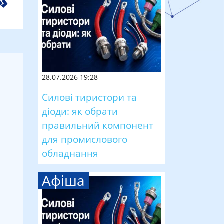
28.07.2026 19:28
Силові тиристори та
діоди: як обрати
правильний компонент
для промислового
обладнання
Афіша