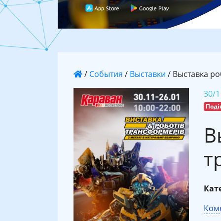
/
События
/
Выставки
/
Выставка ро
30/1
Поді
В
т
Кате
Коме