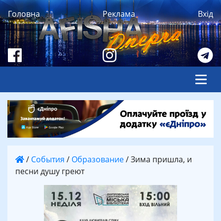
Головна
Реклама
Вхід
/
События
/
Образование
/
Зима пришла, и
песни душу греют