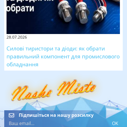
28.07.2026
Силові тиристори та діоди: як обрати
правильний компонент для промислового
обладнання
Підпишіться на нашу розсилку
OK