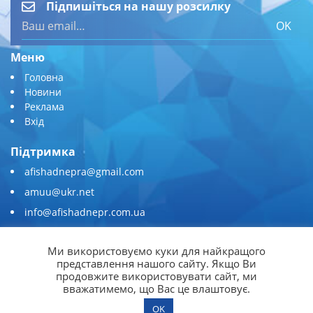
Підпишіться на нашу розсилку
OK
Меню
Головна
Новини
Реклама
Вхід
Підтримка
afishadnepra@gmail.com
amuu@ukr.net
info@afishadnepr.com.ua
+380 (67) 567-45-51
Ми використовуємо куки для найкращого
Приєднуйтесь
представлення нашого сайту. Якщо Ви
продовжите використовувати сайт, ми
вважатимемо, що Вас це влаштовує.
OK