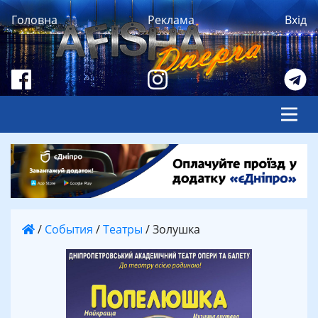
Головна
Реклама
Вхід
/
События
/
Театры
/
Золушка