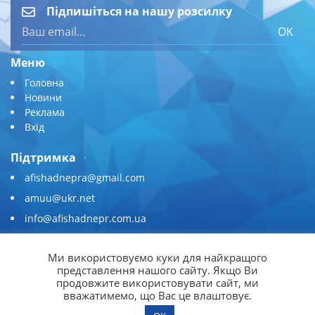
Підпишіться на нашу розсилку
OK
Меню
Головна
Новини
Реклама
Вхід
Підтримка
afishadnepra@gmail.com
amuu@ukr.net
info@afishadnepr.com.ua
+380 (67) 567-45-51
Ми використовуємо куки для найкращого
Приєднуйтесь
представлення нашого сайту. Якщо Ви
продовжите використовувати сайт, ми
вважатимемо, що Вас це влаштовує.