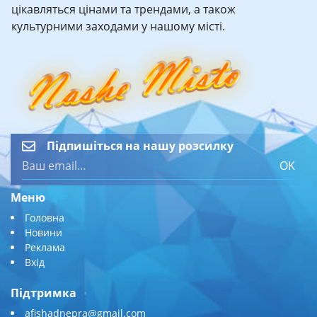
цікавляться цінами та трендами, а також
культурними заходами у нашому місті.
Підпишіться на нашу розсилку
OK
Меню
Головна
Новини
Реклама
Вхід
Підтримка
afishadnepra@gmail.com