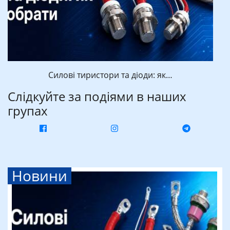
Силові тиристори та діоди: як…
Слідкуйте за подіями в наших
групах
Новини