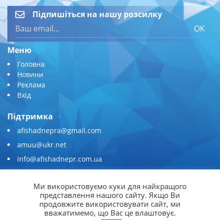
Підпишіться на нашу розсилку
OK
Меню
Головна
Новини
Реклама
Вхід
Підтримка
afishadnepra@gmail.com
amuu@ukr.net
info@afishadnepr.com.ua
+380 (67) 567-45-51
Ми використовуємо куки для найкращого
Приєднуйтесь
представлення нашого сайту. Якщо Ви
продовжите використовувати сайт, ми
вважатимемо, що Вас це влаштовує.