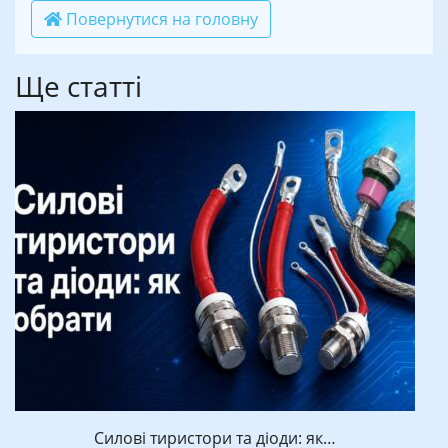
Повернутися на головну
Ще статті
Силові тиристори та діоди: як…