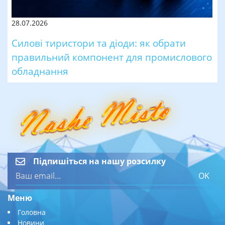
28.07.2026
Силові тиристори та діоди: як обрати
правильний компонент для промислового
обладнання
Підпишіться на нашу розсилку
OK
Меню
Головна
Новини