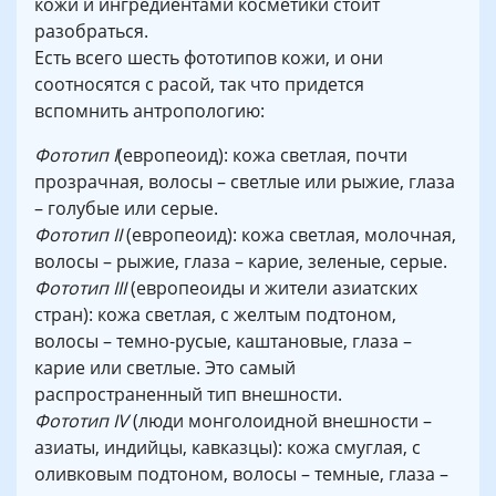
кожи и ингредиентами косметики стоит
разобраться.
Есть всего шесть фототипов кожи, и они
соотносятся с расой, так что придется
вспомнить антропологию:
Фототип I
(европеоид): кожа светлая, почти
прозрачная, волосы – светлые или рыжие, глаза
– голубые или серые.
Фототип II
(европеоид): кожа светлая, молочная,
волосы – рыжие, глаза – карие, зеленые, серые.
Фототип III
(европеоиды и жители азиатских
стран): кожа светлая, с желтым подтоном,
волосы – темно-русые, каштановые, глаза –
карие или светлые. Это самый
распространенный тип внешности.
Фототип IV
(люди монголоидной внешности –
азиаты, индийцы, кавказцы): кожа смуглая, с
оливковым подтоном, волосы – темные, глаза –