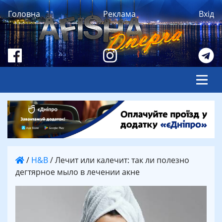
Головна
Реклама
Вхід
/
H&B
/
Лечит или калечит: так ли полезно
дегтярное мыло в лечении акне