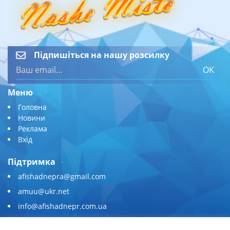
Підпишіться на нашу розсилку
OK
Меню
Головна
Новини
Реклама
Вхід
Підтримка
afishadnepra@gmail.com
amuu@ukr.net
info@afishadnepr.com.ua
+380 (67) 567-45-51