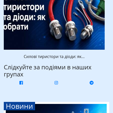
Силові тиристори та діоди: як…
Слідкуйте за подіями в наших
групах
Новини