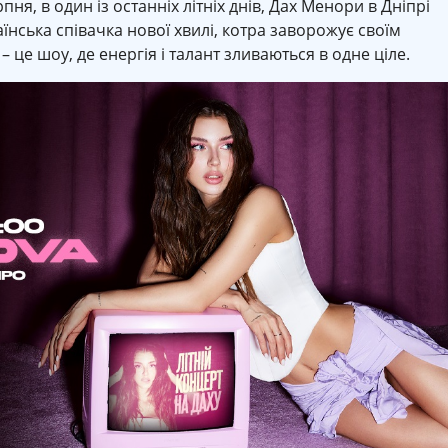
ня, в один із останніх літніх днів, Дах Менори в Дніпрі
ська співачка нової хвилі, котра заворожує своїм
– це шоу, де енергія і талант зливаються в одне ціле.