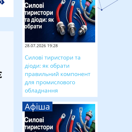
28.07.2026 19:28
Силові тиристори та
діоди: як обрати
є
правильний компонент
для промислового
обладнання
Афіша