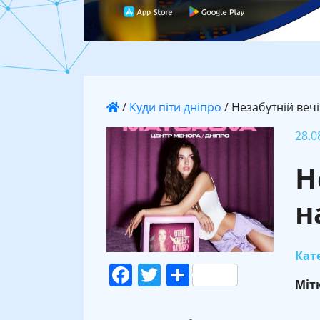
/
Куди піти дніпро
/
Незабутній вечі
28.0
Н
н
Кате
Facebook
Twitter
Поділитися
Міт