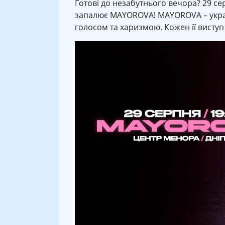
Готові до незабутнього вечора? 29 серп
запалює MAYOROVA! MAYOROVA – україн
голосом та харизмою. Кожен її виступ 