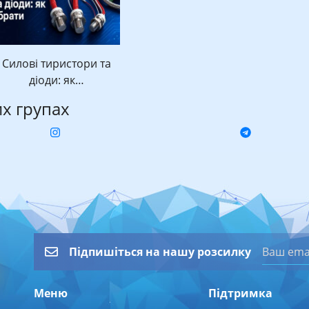
Силові тиристори та
діоди: як…
их групах
Підпишіться на нашу розсилку
Меню
Підтримка