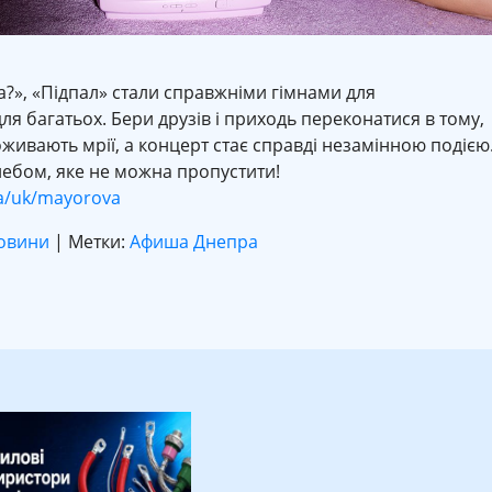
а?», «Підпал» стали справжніми гімнами для
ля багатьох. Бери друзів і приходь переконатися в тому,
оживають мрії, а концерт стає справді незамінною подією
небом, яке не можна пропустити!
.ua/uk/mayorova
овини
| Метки:
Афиша Днепра