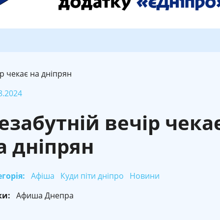
р чекає на дніпрян
8.2024
езабутній вечір чека
а дніпрян
горія:
Афіша
Куди піти дніпро
Новини
ки:
Афиша Днепра