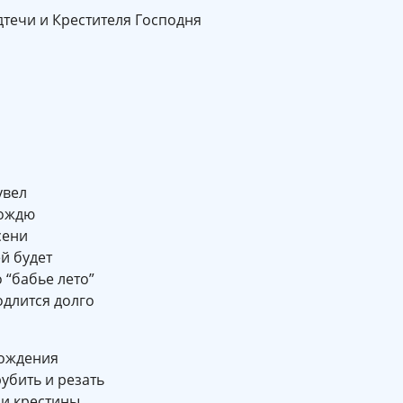
течи и Крестителя Господня
увел
дождю
сени
й будет
 “бабье лето”
одлится долго
хождения
убить и резать
 и крестины