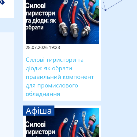
28.07.2026 19:28
Силові тиристори та
діоди: як обрати
правильний компонент
для промислового
обладнання
Афіша