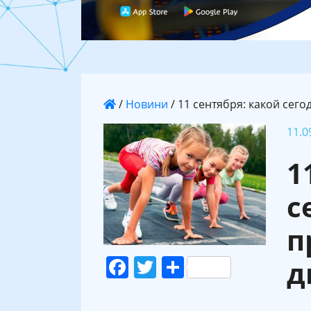
/
Новини
/
11 сентября: какой сего
11.0
1
с
п
Facebook
Twitter
Поділитися
д