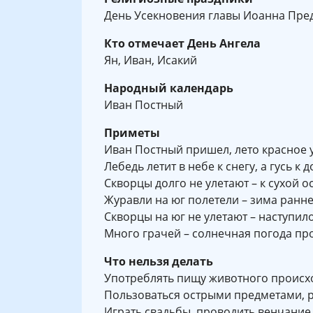
День Усекновения главы Иоанна Пред
Кто отмечает День Ангела
Ян, Иван, Исакий
Народный календарь
Иван Постный
Приметы
Иван Постный пришел, лето красное 
Лебедь летит в небе к снегу, а гусь к 
Скворцы долго не улетают – к сухой о
Журавли на юг полетели – зима ранне
Скворцы на юг не улетают – наступило
Много грачей – солнечная погода пр
Что нельзя делать
Употреблять пищу животного проис
Пользоваться острыми предметами, р
Играть свадьбы, проводить венчание