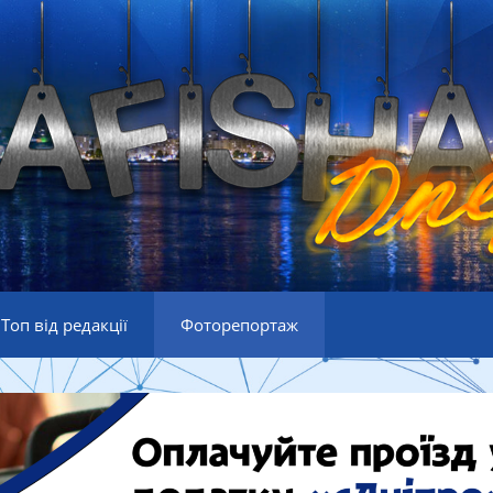
Топ від редакції
Фоторепортаж