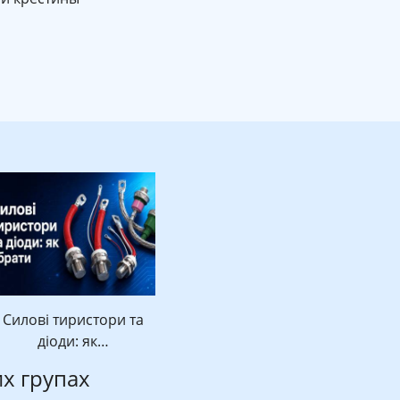
Силові тиристори та
діоди: як…
их групах