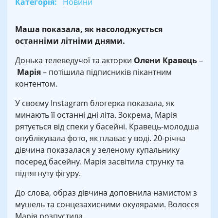
Категорія:
Новини
Маша показала, як насолоджується
останніми літніми днями.
Донька телеведучої та акторки
Олени Кравець
–
Марія
– потішила підписників пікантним
контентом.
У своєму Instagram блогерка показала, як
минають її останні дні літа. Зокрема, Марія
рятується від спеки у басейні. Кравець-молодша
опублікувала фото, як плаває у воді. 20-річна
дівчина показалася у зеленому купальнику
посеред басейну. Марія засвітила струнку та
підтягнуту фігуру.
До слова, образ дівчина доповнила намистом з
мушель та сонцезахисними окулярами. Волосся
Марія розпустила.