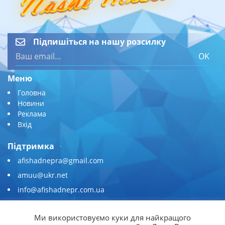
Підпишіться на нашу розсилку
OK
Меню
Головна
Новини
Реклама
Вхід
Підтримка
afishadnepra@gmail.com
amuu@ukr.net
info@afishadnepr.com.ua
+380 (67) 567-45-51
Ми використовуємо куки для найкращого