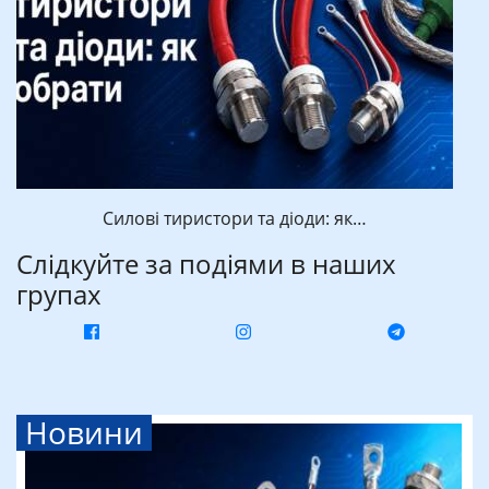
Силові тиристори та діоди: як…
Слідкуйте за подіями в наших
групах
Новини