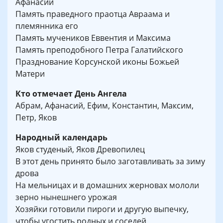
Афанасии
Память праведного праотца Авраама и
племянника его
Память мучеников Еввентия и Максима
Память преподобного Петра Галатийского
Празднование Корсунской иконы Божьей
Матери
Кто отмечает День Ангела
Абрам, Афанасий, Ефим, Константин, Максим,
Петр, Яков
Народный календарь
Яков студеный, Яков Древопилец
В этот день принято было заготавливать за зиму
дрова
На мельницах и в домашних жерновах мололи
зерно нынешнего урожая
Хозяйки готовили пироги и другую выпечку,
чтобы угостить родных и соседей