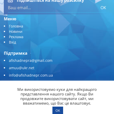
Підпишіться на нашу розсилку
OK
Меню
Головна
Новини
Реклама
Вхід
Підтримка
afishadnepra@gmail.com
amuu@ukr.net
info@afishadnepr.com.ua
+380 (67) 567-45-51
Ми використовуємо куки для найкращого
Приєднуйтесь
представлення нашого сайту. Якщо Ви
продовжите використовувати сайт, ми
вважатимемо, що Вас це влаштовує.
OK