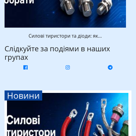
Силові тиристори та діоди: як…
Слідкуйте за подіями в наших
групах
Новини