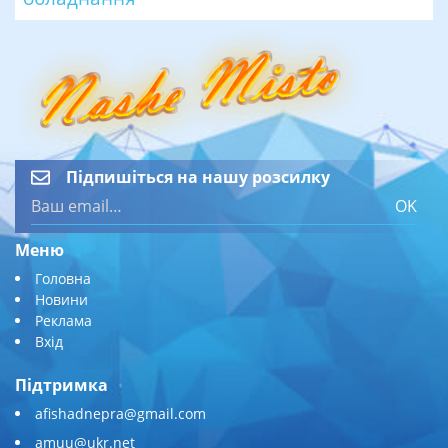
Підпишіться на нашу розсилку
OK
Меню
Головна
Новини
Реклама
Вхід
Підтримка
afishadnepra@gmail.com
amuu@ukr.net