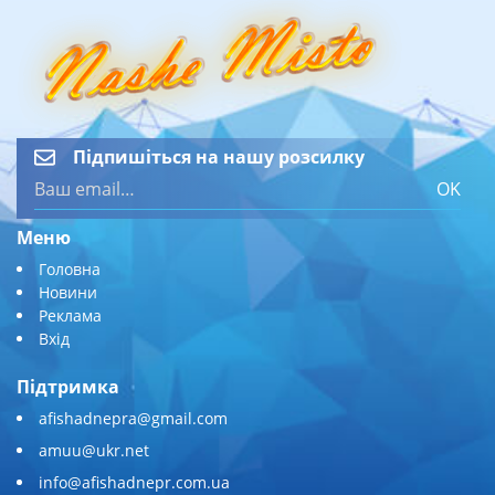
Підпишіться на нашу розсилку
OK
Меню
Головна
Новини
Реклама
Вхід
Підтримка
afishadnepra@gmail.com
amuu@ukr.net
info@afishadnepr.com.ua