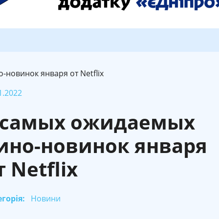
-новинок января от Netflix
1.2022
 самых ожидаемых
ино-новинок января
т Netflix
горія:
Новини