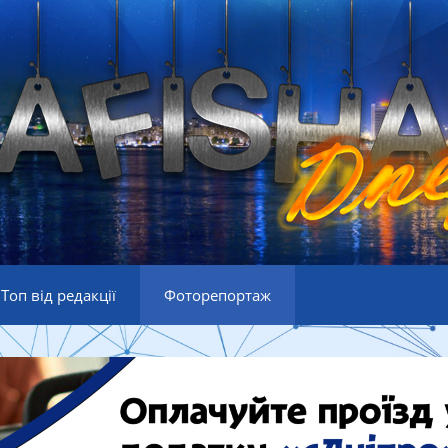
Топ від редакції
Фоторепортаж