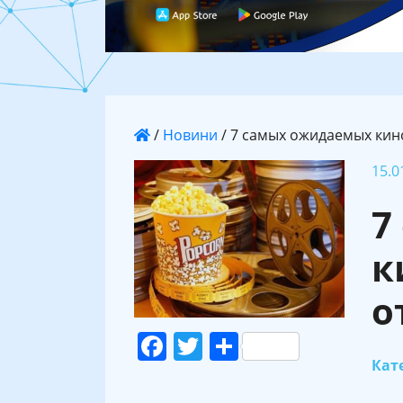
/
Новини
/
7 самых ожидаемых кино
15.0
7
к
о
Facebook
Twitter
Поділитися
Кате