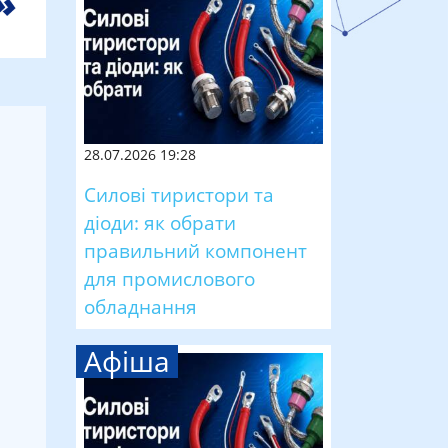
28.07.2026 19:28
Силові тиристори та
діоди: як обрати
правильний компонент
для промислового
обладнання
Афіша