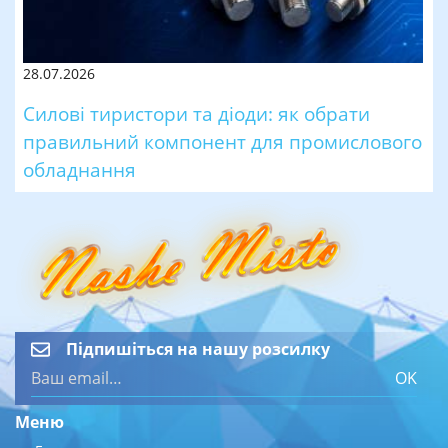
28.07.2026
Силові тиристори та діоди: як обрати
правильний компонент для промислового
обладнання
Підпишіться на нашу розсилку
OK
Меню