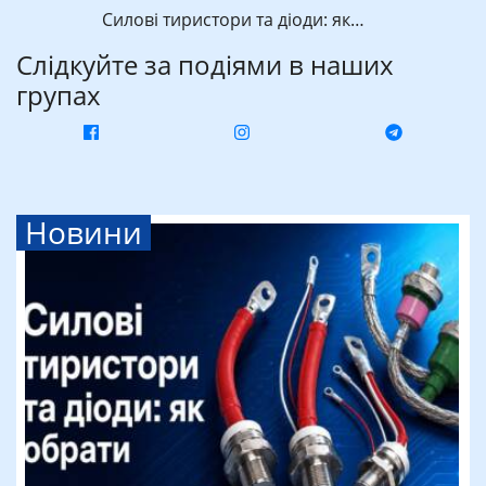
Силові тиристори та діоди: як…
Слідкуйте за подіями в наших
групах
Новини