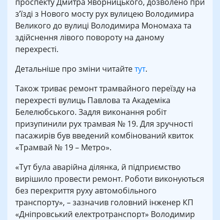
проспекту Дмитра Яворницького, дозволено при
з’їзді з Нового мосту рух вулицею Володимира
Великого до вулиці Володимира Мономаха та
здійснення лівого повороту на даному
перехресті.
Детальніше про зміни читайте
тут
.
Також триває ремонт трамвайного переїзду на
перехресті вулиць Павлова та Академіка
Белелюбського. Задля виконання робіт
призупинили рух трамвая № 19. Для зручності
пасажирів був введений комбінований квиток
«Трамвай № 19 – Метро».
«Тут була аварійна ділянка, й підприємство
вирішило провести ремонт. Роботи виконуються
без перекриття руху автомобільного
транспорту», – зазначив головний інженер КП
«Дніпровський електротранспорт» Володимир