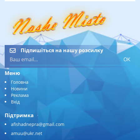
Підпишіться на нашу розсилку
OK
Меню
Головна
Новини
Реклама
Вхід
Підтримка
afishadnepra@gmail.com
amuu@ukr.net