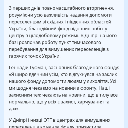
З перших днів повномасштабного вторгнення,
розуміючи усю важливість надання допомоги
переселенцям зі східних і південних областей
України, благодійний фонд відновив роботу
центру в цілодобовому режимі. В Дніпрі на його
базі розпочав роботу пункт тимчасового
перебування для вимушених переселенців з
гарячих точок України.
Геннадій Гуфман, засновник благодійного фонду:
«Я щиро вдячний усім, хто відгукнувся на заклик
нашого фонду допомогти людям у лихоліття. Усі
ми щодня чекаємо на новини з фронту. Наші
захисники теж чекають на новини, що в тилу все
нормально, що у всіх є захист, харчування та
дах».
У Дніпрі і низці ОТГ в центрах для вимушених
переселенців команда фонду прихистила,