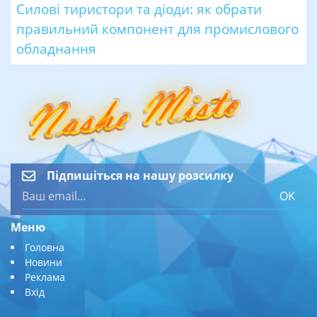
Силові тиристори та діоди: як обрати
правильний компонент для промислового
обладнання
Підпишіться на нашу розсилку
OK
Меню
Головна
Новини
Реклама
Вхід