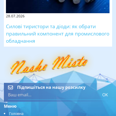
28.07.2026
Силові тиристори та діоди: як обрати
правильний компонент для промислового
обладнання
Підпишіться на нашу розсилку
OK
Меню
Головна