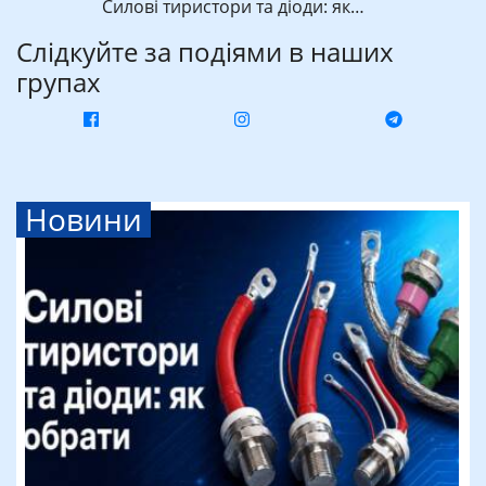
Силові тиристори та діоди: як…
Слідкуйте за подіями в наших
групах
Новини