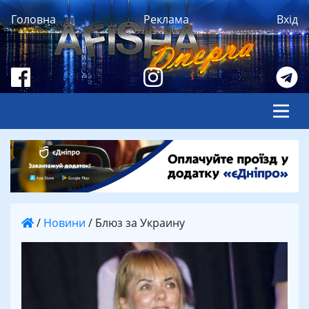
Головна
Реклама
Вхід
/
Новини
/
Блюз за Украину