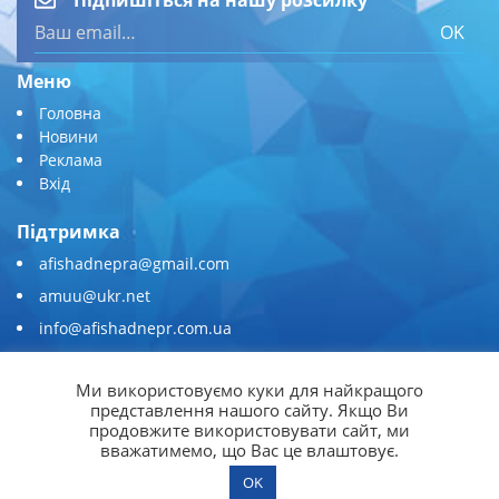
Підпишіться на нашу розсилку
OK
Меню
Головна
Новини
Реклама
Вхід
Підтримка
afishadnepra@gmail.com
amuu@ukr.net
info@afishadnepr.com.ua
+380 (67) 567-45-51
Ми використовуємо куки для найкращого
Приєднуйтесь
представлення нашого сайту. Якщо Ви
продовжите використовувати сайт, ми
вважатимемо, що Вас це влаштовує.
OK