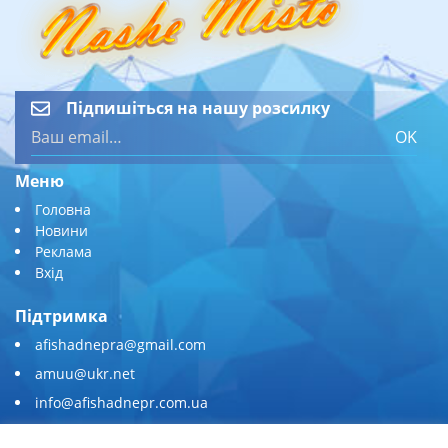
Підпишіться на нашу розсилку
OK
Меню
Головна
Новини
Реклама
Вхід
Підтримка
afishadnepra@gmail.com
amuu@ukr.net
info@afishadnepr.com.ua
+380 (67) 567-45-51