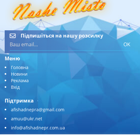
Підпишіться на нашу розсилку
OK
Меню
Головна
Новини
Реклама
Вхід
Підтримка
afishadnepra@gmail.com
amuu@ukr.net
info@afishadnepr.com.ua
+380 (67) 567-45-51