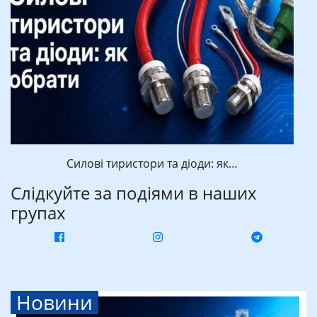
Силові тиристори та діоди: як…
Слідкуйте за подіями в наших
групах
Новини