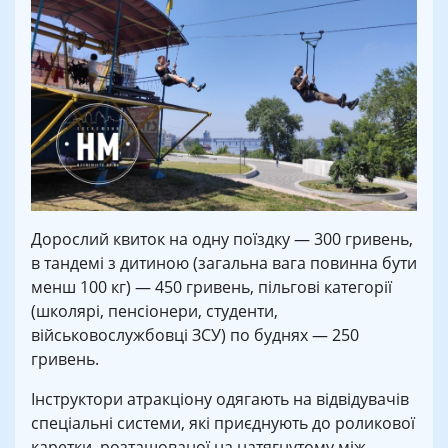
Дорослий квиток на одну поїздку — 300 гривень,
в тандемі з дитиною (загальна вага повинна бути
менш 100 кг) — 450 гривень, пільгові категорії
(школярі, пенсіонери, студенти,
військовослужбовці ЗСУ) по буднях — 250
гривень.
Інструктори атракціону одягають на відвідувачів
спеціальні системи, які приєднують до роликової
каретки, розташованої на натягнутому між