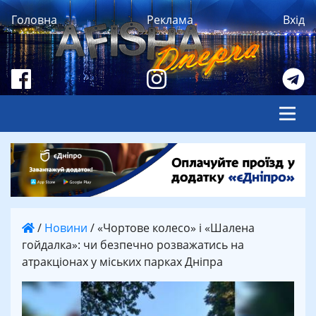
Головна
Реклама
Вхід
/
Новини
/
«Чортове колесо» і «Шалена
гойдалка»: чи безпечно розважатись на
атракціонах у міських парках Дніпра