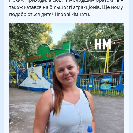
гірки». Приходила сюди з молодшим братом і він
також катався на більшості атракціонів. Ще йому
подобаються дитячі ігрові кімнати.