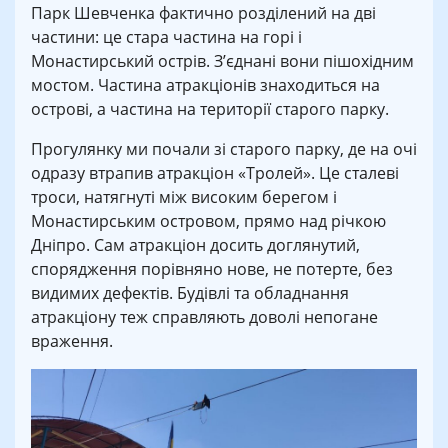
Парк Шевченка фактично розділений на дві
частини: це стара частина на горі і
Монастирський острів. З’єднані вони пішохідним
мостом. Частина атракціонів знаходиться на
острові, а частина на території старого парку.
Прогулянку ми почали зі старого парку, де на очі
одразу втрапив атракціон «Тролей». Це сталеві
троси, натягнуті між високим берегом і
Монастирським островом, прямо над річкою
Дніпро. Сам атракціон досить доглянутий,
спорядження порівняно нове, не потерте, без
видимих дефектів. Будівлі та обладнання
атракціону теж справляють доволі непогане
враження.