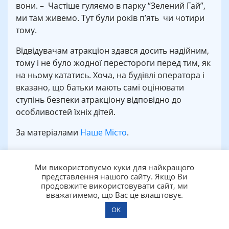
вони. – Частіше гуляємо в парку “Зелений Гай”,
ми там живемо. Тут були років п’ять чи чотири
тому.
Відвідувачам атракціон здався досить надійним,
тому і не було жодної перестороги перед тим, як
на ньому кататись. Хоча, на будівлі оператора і
вказано, що батьки мають самі оцінювати
ступінь безпеки атракціону відповідно до
особливостей їхніх дітей.
За матеріалами
Наше Місто
.
Категории:
Новини
Ми використовуємо куки для найкращого
Повернутися на головну
представлення нашого сайту. Якщо Ви
продовжите використовувати сайт, ми
вважатимемо, що Вас це влаштовує.
Ще статті
OK