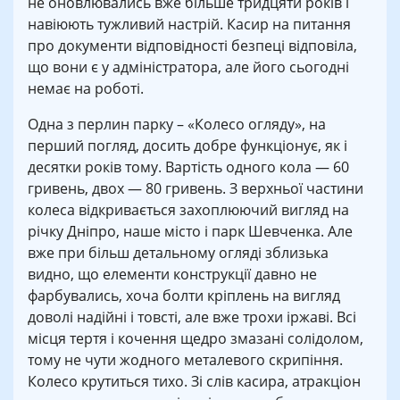
не оновлювались вже більше тридцяти років і
навіюють тужливий настрій. Касир на питання
про документи відповідності безпеці відповіла,
що вони є у адміністратора, але його сьогодні
немає на роботі.
Одна з перлин парку – «Колесо огляду», на
перший погляд, досить добре функціонує, як і
десятки років тому. Вартість одного кола — 60
гривень, двох — 80 гривень. З верхньої частини
колеса відкривається захоплюючий вигляд на
річку Дніпро, наше місто і парк Шевченка. Але
вже при більш детальному огляді зблизька
видно, що елементи конструкції давно не
фарбувались, хоча болти кріплень на вигляд
доволі надійні і товсті, але вже трохи іржаві. Всі
місця тертя і кочення щедро змазані солідолом,
тому не чути жодного металевого скрипіння.
Колесо крутиться тихо. Зі слів касира, атракціон