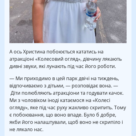
А ось Христина побоюється кататись на
атракціоні «Колесовий огляд», дівчину лякають
дивні звуки, які лунають під час його роботи.
— Ми приходимо в цей парк двічі на тиждень,
відпочиваємо з дітьми, — розповідає вона. —
Діти полюбляють атракціони та годувати качок.
Ми з чоловіком іноді катаємося на «Колесі
огляду», яке під час руху жахливо скрипить. Тому
є побоювання, що воно впаде. Було б добре,
якби його налаштували, щоб воно не скрипіло і
не лякало нас.