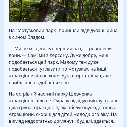
На “Мотузковий парк” прийшли відвідувачі Ірина
з сином Владом.
— Ми не місцеві, тут перший раз, — розповіли
вони. — Самі ми з Херсону. Дуже добре, мені
подобається цей парк. Малому теж дуже
подобається тут лазити по мотузках, на інші
атракціони він не хоче. Був в тирі, стріляв, але
найбільше подобається тут.
На острівній частині парку Шевченка
атракціонів більше. Одразу відвідувачів зустрічає
ціла група атракціонів, які обслуговує одна каса.
Атракціони, скоріш для дітей молодшого віку. На
вигляд недостатньо доглянуті, будівлі, здається,