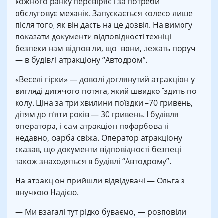
кожного ранку перевіряє і за потреби
обслуговує механік. Запускається колесо лише
після того, як він дасть на це дозвіл. На вимогу
показати документи відповідності техніці
безпеки нам відповіли, що вони, лежать поруч
— в будівлі атракціону “Автодром”.
«Веселі гірки» — доволі доглянутий атракціон у
вигляді дитячого потяга, який швидко їздить по
колу. Ціна за три хвилини поїздки –70 гривень,
дітям до п’яти років — 30 гривень. І будівля
оператора, і сам атракціон пофарбовані
недавно, фарба свіжа. Оператор атракціону
сказав, що документи відповідності безпеці
також знаходяться в будівлі “Автодрому”.
На атракціон прийшли відвідувачі — Ольга з
внучкою Надією.
— Ми взагалі тут рідко буваємо, — розповіли