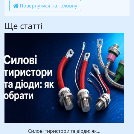
Повернутися на головну
Ще статті
Силові тиристори та діоди: як…