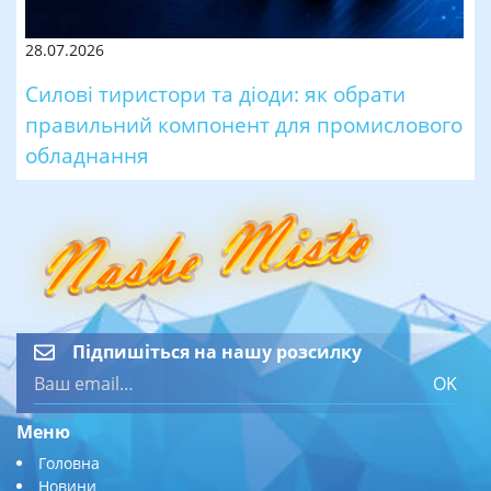
28.07.2026
Силові тиристори та діоди: як обрати
правильний компонент для промислового
обладнання
Підпишіться на нашу розсилку
OK
Меню
Головна
Новини