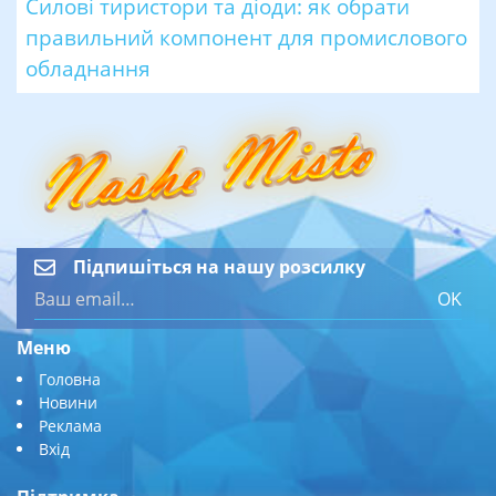
Силові тиристори та діоди: як обрати
правильний компонент для промислового
обладнання
Підпишіться на нашу розсилку
OK
Меню
Головна
Новини
Реклама
Вхід