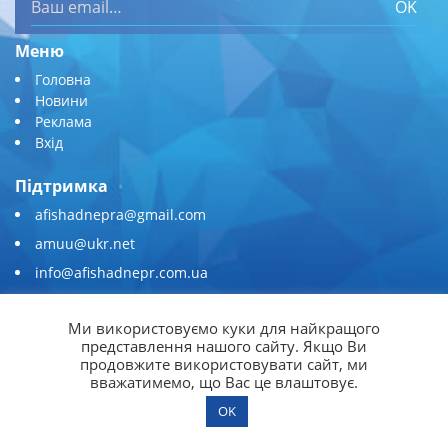
OK
Меню
Головна
Новини
Реклама
Вхід
Підтримка
afishadnepra@gmail.com
amuu@ukr.net
info@afishadnepr.com.ua
+380 (67) 567-45-51
Ми використовуємо куки для найкращого
Приєднуйтесь
представлення нашого сайту. Якщо Ви
продовжите використовувати сайт, ми
вважатимемо, що Вас це влаштовує.
OK
© 2026
Афіша Дніпра