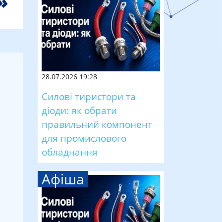
28.07.2026 19:28
Силові тиристори та
діоди: як обрати
правильний компонент
для промислового
обладнання
Афіша