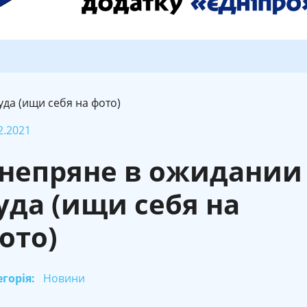
да (ищи себя на фото)
2.2021
непряне в ожидании
уда (ищи себя на
ото)
горія:
Новини