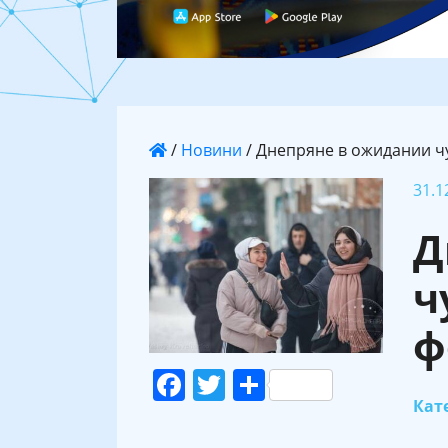
/
Новини
/
Днепряне в ожидании чу
31.1
Д
ч
ф
Facebook
Twitter
Поділитися
Кате