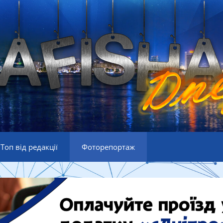
Топ від редакції
Фоторепортаж