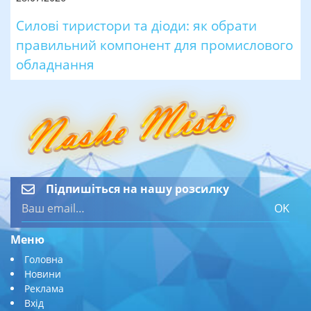
Силові тиристори та діоди: як обрати
правильний компонент для промислового
обладнання
Підпишіться на нашу розсилку
OK
Меню
Головна
Новини
Реклама
Вхід